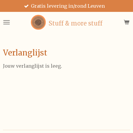
Gratis levering in/rond Leuven
Ga
direct
naar
Stuff & more stuff
de
hoofdinhoud
Verlanglijst
Jouw verlanglijst is leeg.