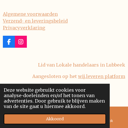
Algemene voorwaarden
Verzend- en leveringsbeleid
Privacyverklaring
F
I
a
n
c
s
e
t
Lid van Lokale handelaars in Lubbeek
b
a
o
g
Aangesloten op het
wij.leveren platform
o
r
k
a
m
Deze website gebruikt cookies voor
© 2023 stuffandmorestuff
analyse-doeleinden en/of het tonen van
Powered by
JouwWeb
advertenties. Door gebruik te blijven maken
van de site gaat u hiermee akkoord.
Akkoord
E-mailadres
Kaart
Facebook