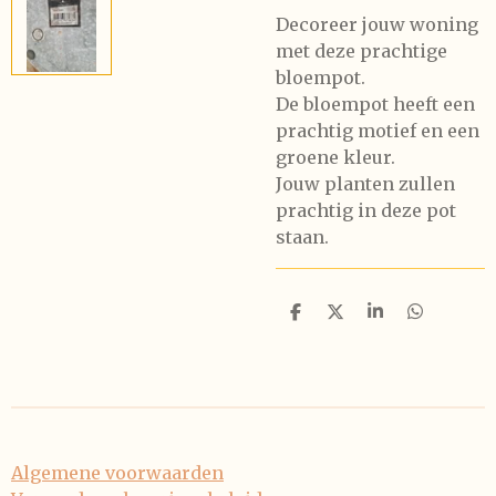
Decoreer jouw woning
met deze prachtige
bloempot.
De bloempot heeft een
prachtig motief en een
groene kleur.
Jouw planten zullen
prachtig in deze pot
staan.
D
D
S
D
e
e
h
e
l
e
a
l
e
l
r
e
n
e
n
Algemene voorwaarden