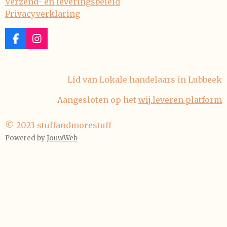
Verzend- en leveringsbeleid
Privacyverklaring
F
I
a
n
c
s
e
t
Lid van Lokale handelaars in Lubbeek
b
a
o
g
Aangesloten op het
wij.leveren platform
o
r
k
a
m
© 2023 stuffandmorestuff
Powered by
JouwWeb