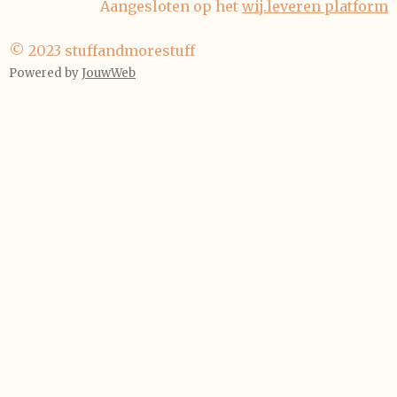
Aangesloten op het
wij.leveren platform
o
r
k
a
m
© 2023 stuffandmorestuff
Powered by
JouwWeb