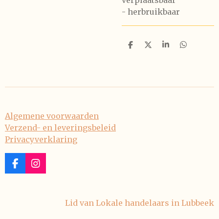
verplaatsbaar
- herbruikbaar
D
D
S
D
e
e
h
e
l
e
a
l
e
l
r
e
n
e
n
Algemene voorwaarden
Verzend- en leveringsbeleid
Privacyverklaring
F
I
a
n
c
s
e
t
Lid van Lokale handelaars in Lubbeek
b
a
o
g