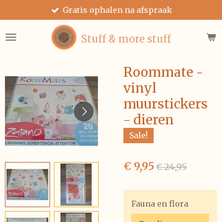
Gratis ophalen na afspraak
Ga
direct
naar
Stuff & more stuff
de
hoofdinhoud
Roommate -
vinyl
muurstickers
- dieren
Sale!
€ 9,95
€ 24,95
Fauna en flora