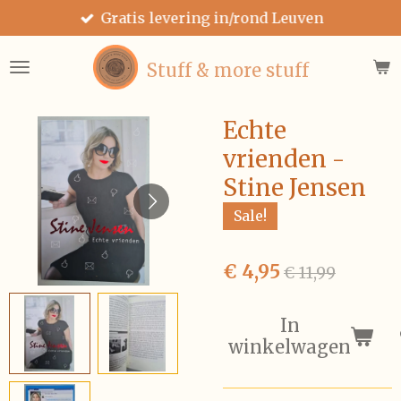
Gratis levering in/rond Leuven
Ga
direct
naar
Stuff & more stuff
de
hoofdinhoud
Echte
vrienden -
Stine Jensen
Sale!
€ 4,95
€ 11,99
In
winkelwagen