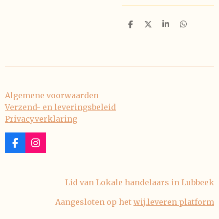
D
D
S
D
e
e
h
e
l
e
a
l
e
l
r
e
n
e
n
Algemene voorwaarden
Verzend- en leveringsbeleid
Privacyverklaring
F
I
a
n
c
s
e
t
Lid van Lokale handelaars in Lubbeek
b
a
o
g
Aangesloten op het
wij.leveren platform
o
r
k
a