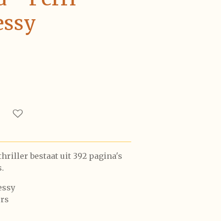
essy
riller bestaat uit 392 pagina's
s.
essy
ers