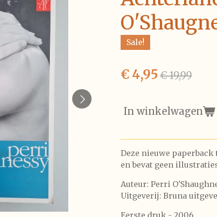
O'Shaugn
Sale!
€ 4,95
€ 19,99
In winkelwagen
Deze nieuwe paperback th
en bevat geen illustratie
Auteur: Perri O'Shaughn
Uitgeverij: Bruna uitgev
Eerste druk - 2006