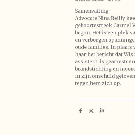
Samenvatting
:
Advocate Nina Reilly kee
geboortestreek Carmel Va
begon. Het is een plek 
en verborgen spanninge
oude families. In plaat
haar het bericht dat Wis
assistent, is gearrestee
brandstichting en moord.
in zijn onschuld geloven
tegen hem zich op.
D
D
S
e
e
h
l
e
a
e
l
r
n
e