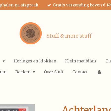
ophalen na afspraak
Gratis verzending boven € 14
Stuff & more stuff
e
Horloges en klokken
Klein meubilair
Tu
ten
Boeken
Over Stuff
Contact
Achterland