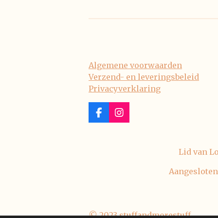
Algemene voorwaarden
Verzend- en leveringsbeleid
Privacyverklaring
F
I
a
n
c
s
e
t
Lid van L
b
a
o
g
Aangesloten
o
r
k
a
m
© 2023 stuffandmorestuff