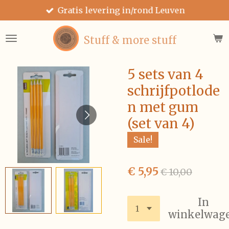
Gratis levering in/rond Leuven
Ga
direct
naar
Stuff & more stuff
de
hoofdinhoud
5 sets van 4
schrijfpotlode
n met gum
(set van 4)
Sale!
€ 5,95
€ 10,00
In
winkelwag