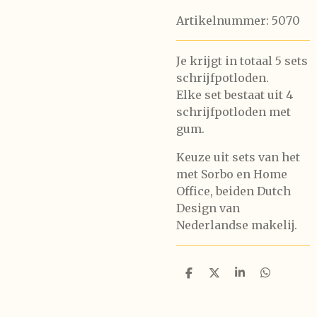
Artikelnummer:
5070
Je krijgt in totaal 5 sets
schrijfpotloden.
Elke set bestaat uit 4
schrijfpotloden met
gum.
Keuze uit sets van het
met Sorbo en Home
Office, beiden Dutch
Design van
Nederlandse makelij.
D
D
S
D
e
e
h
e
l
e
a
l
e
l
r
e