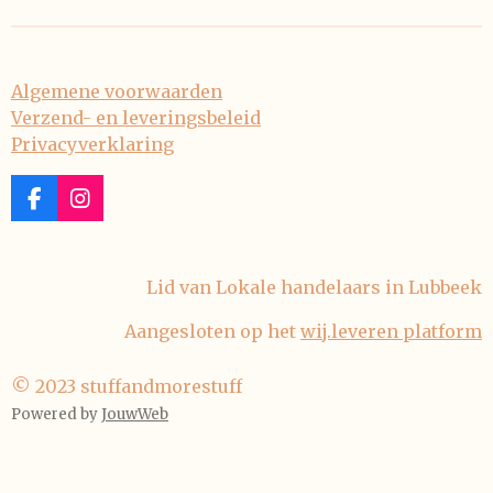
n
e
n
Algemene voorwaarden
Verzend- en leveringsbeleid
Privacyverklaring
F
I
a
n
c
s
e
t
Lid van Lokale handelaars in Lubbeek
b
a
o
g
Aangesloten op het
wij.leveren platform
o
r
k
a
m
© 2023 stuffandmorestuff
Powered by
JouwWeb