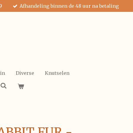
9
Afhandeling binnen de 48 uur na betaling
in
Diverse
Knutselen
RABBIT FUR -