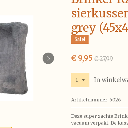
sierkusse
grey (45x
Sale!
€ 9,95
€ 27,99
In winkelw
Artikelnummer:
5026
Deze super zachte Brink
vacuum verpakt. De kus