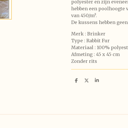
polyester en zijn evenee
hebben een poolhoogte va
van 450/m².
De kussens hebben geen 
Merk : Brinker
Type : Rabbit Fur
Materiaal : 100% polyes
Afmeting : 45 x 45 cm
Zonder rits
D
D
S
e
e
h
l
e
a
e
l
r
n
e