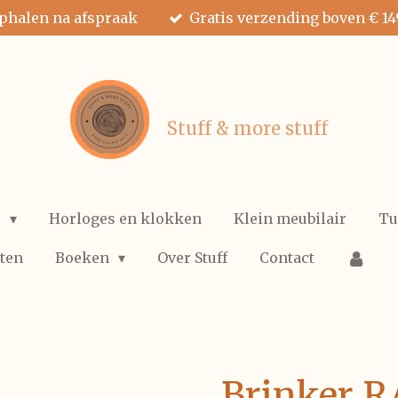
ophalen na afspraak
Gratis verzending boven € 14
Stuff & more stuff
e
Horloges en klokken
Klein meubilair
Tu
ten
Boeken
Over Stuff
Contact
Brinker 