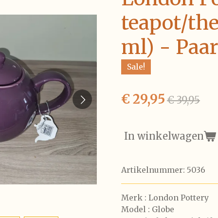
teapot/th
ml) - Paa
Sale!
€ 29,95
€ 39,95
In winkelwagen
Artikelnummer:
5036
Merk : London Pottery
Model : Globe