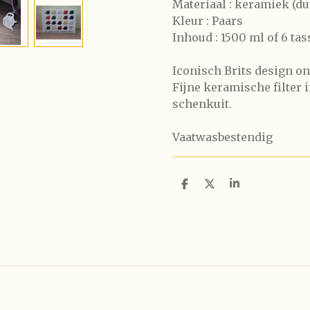
Materiaal : keramiek (d
Kleur : Paars
Inhoud : 1500 ml of 6 ta
Iconisch Brits design o
Fijne keramische filter 
schenkuit.
Vaatwasbestendig
D
D
S
e
e
h
l
e
a
e
l
r
n
e