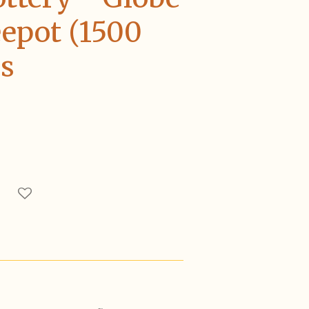
eepot (1500
rs