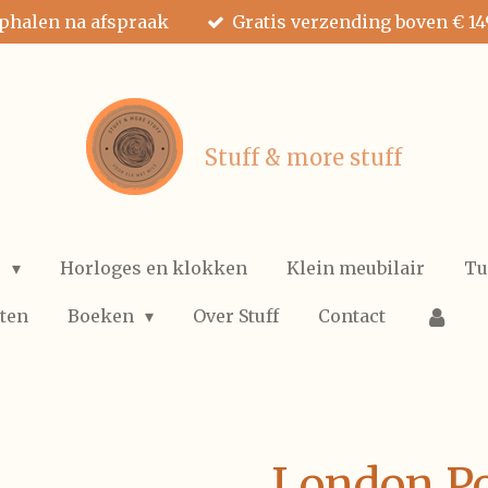
ophalen na afspraak
Gratis verzending boven € 14
Stuff & more stuff
e
Horloges en klokken
Klein meubilair
Tu
ten
Boeken
Over Stuff
Contact
London Po