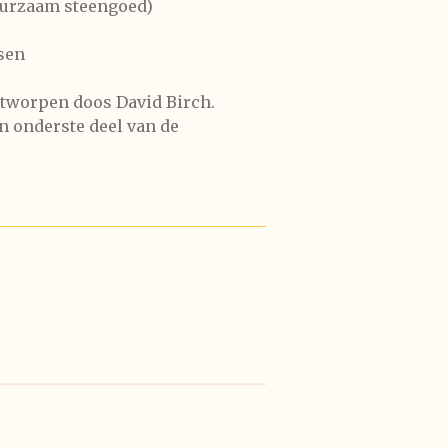
uurzaam steengoed)
ssen
ntworpen doos David Birch.
in onderste deel van de