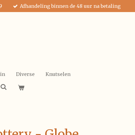
9
Afhandeling binnen de 48 uur na betaling
in
Diverse
Knutselen
ttery - Globe