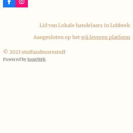
F
I
a
n
c
s
e
t
Lid van Lokale handelaars in Lubbeek
b
a
o
g
Aangesloten op het
wij.leveren platform
o
r
k
a
m
© 2023 stuffandmorestuff
Powered by
JouwWeb