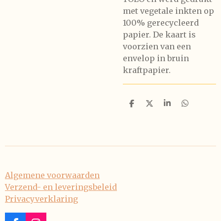
met vegetale inkten op
100% gerecycleerd
papier. De kaart is
voorzien van een
envelop in bruin
kraftpapier.
D
D
S
D
e
e
h
e
l
e
a
l
e
l
r
e
n
e
n
Algemene voorwaarden
Verzend- en leveringsbeleid
Privacyverklaring