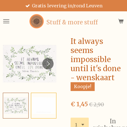
Gratis levering in/rond Leuven
Ga
direct
naar
Stuff & more stuff
de
hoofdinhoud
It always
seems
impossible
until it's done
- wenskaart
Koopje!
€ 1,45
€ 2,90
In