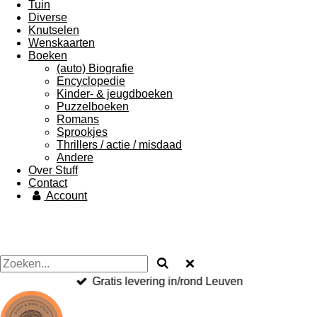
Tuin
Diverse
Knutselen
Wenskaarten
Boeken
(auto) Biografie
Encyclopedie
Kinder- & jeugdboeken
Puzzelboeken
Romans
Sprookjes
Thrillers / actie / misdaad
Andere
Over Stuff
Contact
Account
Gratis levering in/rond Leuven