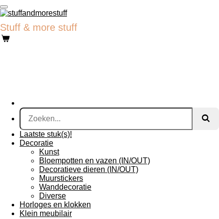
Ga
direct
Stuff & more stuff
naar
de
hoofdinhoud
Laatste stuk(s)!
Decoratie
Kunst
Bloempotten en vazen (IN/OUT)
Decoratieve dieren (IN/OUT)
Muurstickers
Wanddecoratie
Diverse
Horloges en klokken
Klein meubilair