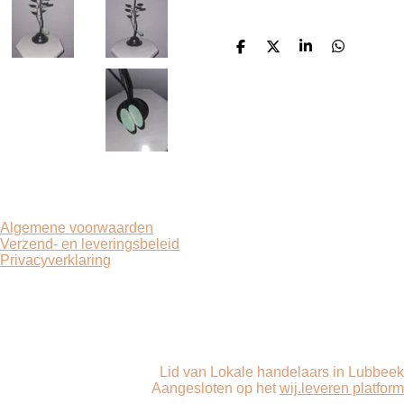
D
D
S
D
e
e
h
e
l
e
a
l
e
l
r
e
n
e
n
Algemene voorwaarden
Verzend- en leveringsbeleid
Privacyverklaring
F
I
a
n
c
s
e
t
Lid van Lokale handelaars in Lubbeek
b
a
Aangesloten op het
wij.leveren platform
o
g