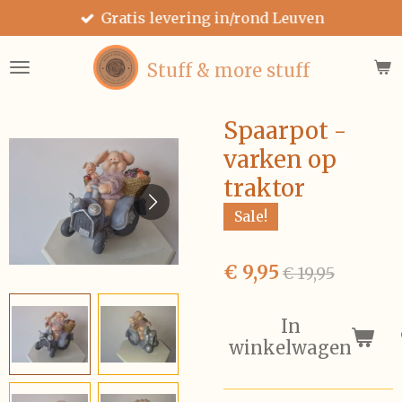
Gratis levering in/rond Leuven
Ga
direct
naar
Stuff & more stuff
de
hoofdinhoud
Spaarpot -
varken op
traktor
Sale!
€ 9,95
€ 19,95
In
winkelwagen